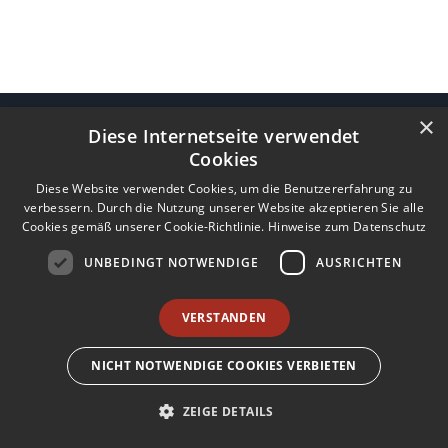
Impressum
Nutzungsbedingungen
Datenschutz
AGB
×
Diese Internetseite verwendet
I
Barrierefreiheit
Barriere melden
Accessibility-Modus aktivieren
I
m
Kontrastmodus aktivieren
Cookies
m
A
eigenes Gedenkportal erstellen
K
c
Diese Website verwendet Cookies, um die Benutzererfahrung zu
o
Vertrag widerrufen
c
verbessern. Durch die Nutzung unserer Website akzeptieren Sie alle
n
e
Cookies gemäß unserer Cookie-Richtlinie.
Hinweise zum Datenschutz
Gedenkportal erstellen
t
s
r
s
UNBEDINGT NOTWENDIGE
AUSRICHTEN
a
i
s
b
t
i
VERSTANDEN
m
l
o
i
NICHT NOTWENDIGE COOKIES VERBIETEN
d
t
u
y
s
-
ZEIGE DETAILS
w
M
e
o